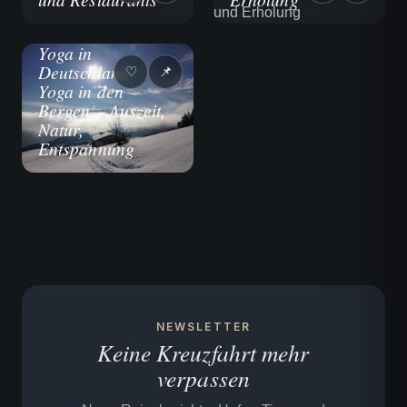
UNTERWEGS
Yoga in
Deutschland –
♡
📌
Yoga in den
Bergen – Auszeit,
Natur,
Entspannung
NEWSLETTER
Keine Kreuzfahrt mehr
verpassen