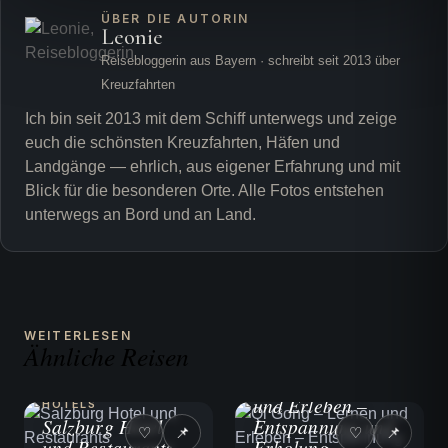
ÜBER DIE AUTORIN
Leonie
Reisebloggerin aus Bayern · schreibt seit 2013 über
Kreuzfahrten
Ich bin seit 2013 mit dem Schiff unterwegs und zeige
euch die schönsten Kreuzfahrten, Häfen und
Landgänge — ehrlich, aus eigener Erfahrung und mit
Blick für die besonderen Orte. Alle Fotos entstehen
unterwegs an Bord und an Land.
WEITERLESEN
Ähnliche Reisen
UNTERWEGS
Qi Gong – Lernen
und Erleben –
HOTELS
Salzburg Hotel
Entspannung und
♡
📌
♡
📌
und Restaurants
Erholung