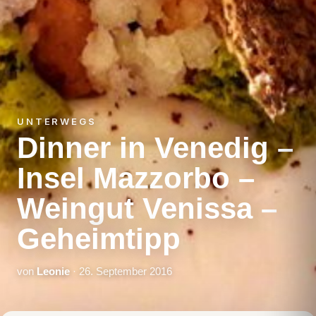
UNTERWEGS
Dinner in Venedig –
Insel Mazzorbo –
Weingut Venissa –
Geheimtipp
von
Leonie
· 26. September 2016