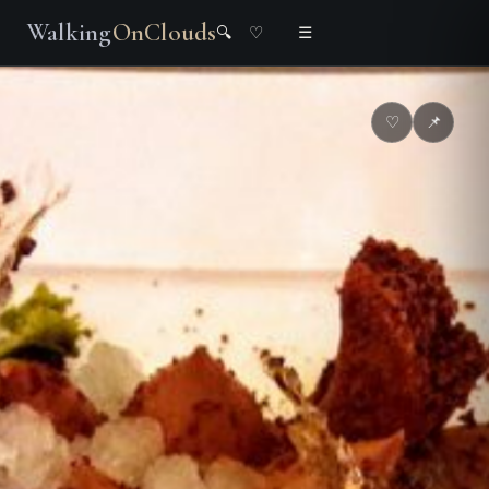
Walking
OnClouds
🔍
♡
☰
♡
📌