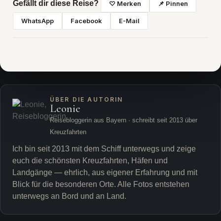
Gefällt dir diese Reise?
♡ Merken
📌 Pinnen
WhatsApp
Facebook
E-Mail
ÜBER DIE AUTORIN
Leonie
Reisebloggerin aus Bayern · schreibt seit 2013 über
Kreuzfahrten
Ich bin seit 2013 mit dem Schiff unterwegs und zeige
euch die schönsten Kreuzfahrten, Häfen und
Landgänge — ehrlich, aus eigener Erfahrung und mit
Blick für die besonderen Orte. Alle Fotos entstehen
unterwegs an Bord und an Land.