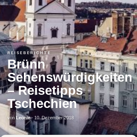
REISEBERICHTE
Brünn
Sehenswürdigkeiten
– Reisetipps
Tschechien
von
Leonie
· 10. Dezember 2018