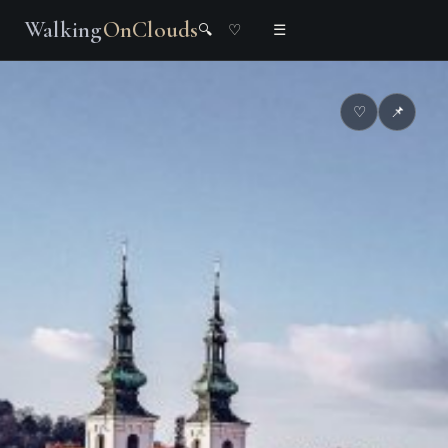
Walking
OnClouds
🔍
♡
☰
♡
📌