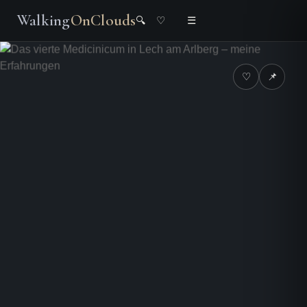
Walking
OnClouds
🔍
♡
☰
♡
📌