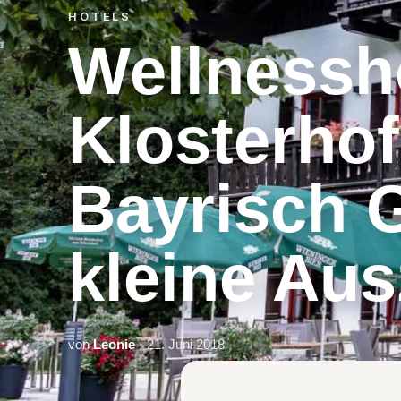
HOTELS
Wellnessh
Klosterhof
Bayrisch 
kleine Aus
von
Leonie
· 21. Juni 2018