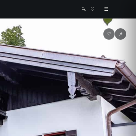
🔍
♡
☰
♡
📌