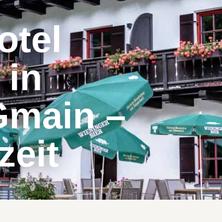
otel
 in
Gmain –
zeit