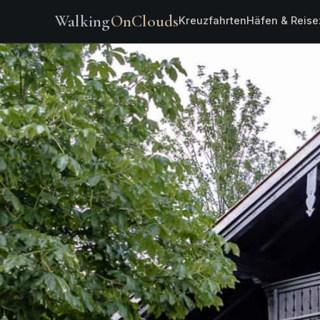
Walking
OnClouds
Kreuzfahrten
Häfen & Reise