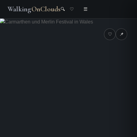
Walking
OnClouds
🔍
♡
☰
♡
📌