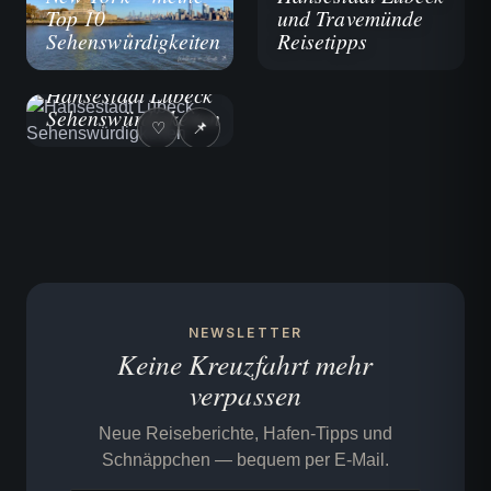
Top 10
und Travemünde
Sehenswürdigkeiten
Reisetipps
REISEBERICHTE
Hansestadt Lübeck
Sehenswürdigkeiten
♡
📌
NEWSLETTER
Keine Kreuzfahrt mehr
verpassen
Neue Reiseberichte, Hafen-Tipps und
Schnäppchen — bequem per E-Mail.