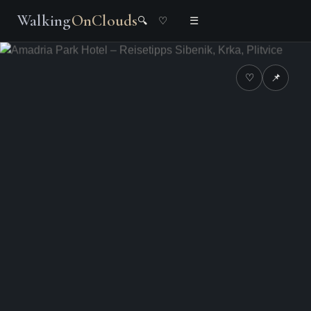
Walking
OnClouds
🔍
♡
☰
♡
📌