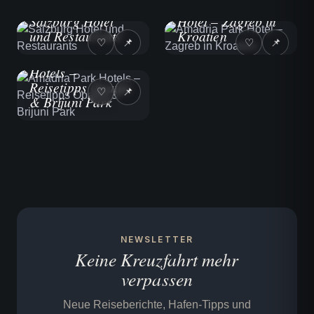
Amadria Park
HOTELS
Salzburg Hotel
Hotel – Zagreb in
und Restaurants
Kroatien
♡
📌
♡
📌
HOTELS
Amadria Park
Hotels –
Reisetipps Opatija
♡
📌
& Brijuni Park
NEWSLETTER
Keine Kreuzfahrt mehr
verpassen
Neue Reiseberichte, Hafen-Tipps und