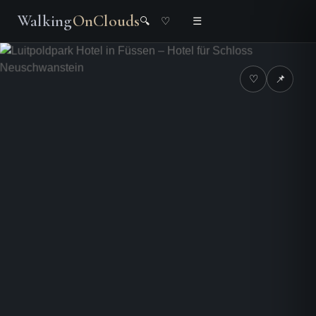
Walking
OnClouds
🔍
♡
☰
♡
📌