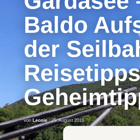
Gardasee 
Baldo Aufs
der Seilba
Reisetipp
Geheimtip
von
Leonie
· 25. August 2016