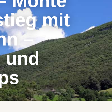
– Monte
tieg mit
hn –
s und
ps