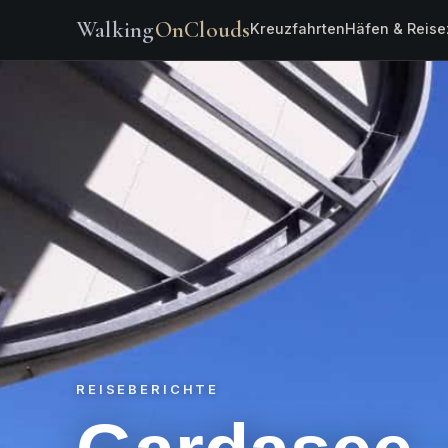
Walking
OnClouds
Kreuzfahrten
Häfen & Reise
REISEBERICHTE