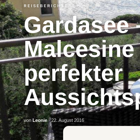
REISEBERICHTE
Gardasee 
Malcesine
perfekter
Aussichts
von
Leonie
· 22. August 2016