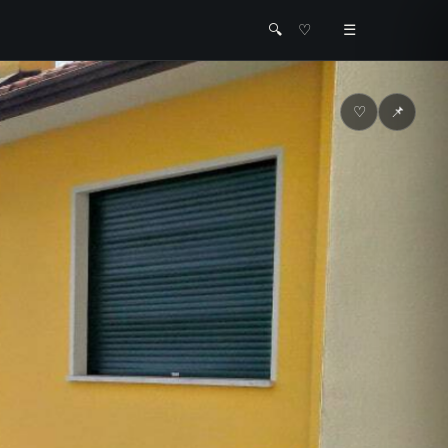
🔍
♡
☰
♡
📌