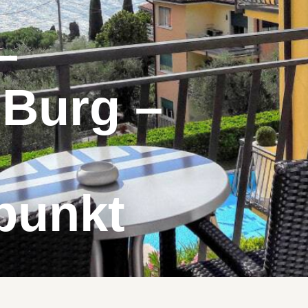
–
 Burg –
punkt