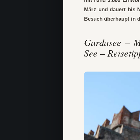
mit rund 3.800 Einwoh
März und dauert bis
Besuch überhaupt in d
Gardasee – Ma
See – Reisetip