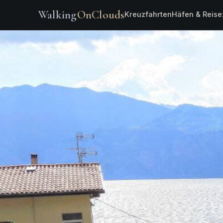
Walking
OnClouds
Kreuzfahrten
Häfen & Reise