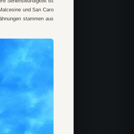
re Sehenswürdigkeit ist
 Malcesine und San Caro
Erwähnungen stammen aus