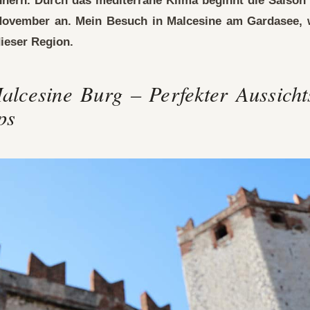
nern. Durch das mediterrane Klima beginnt die Saison
 November an.
Mein Besuch in Malcesine am Gardasee, w
ieser Region.
lcesine Burg – Perfekter Aussicht
ps