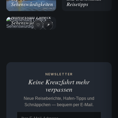
Sehenswürdigkeiten
Reisetipps
REISEBERICHTE
Hansestadt Lübeck
Sehenswürdigkeiten
♡
📌
NEWSLETTER
Keine Kreuzfahrt mehr
verpassen
Neue Reiseberichte, Hafen-Tipps und
Schnäppchen — bequem per E-Mail.