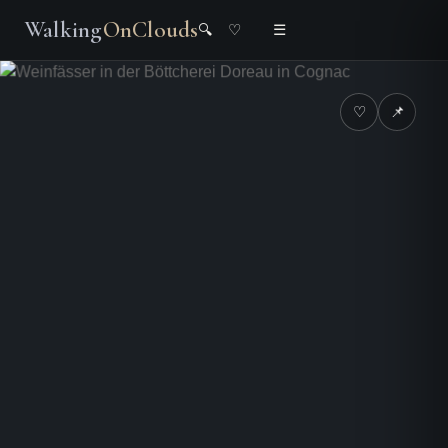
Walking
OnClouds
🔍
♡
☰
♡
📌