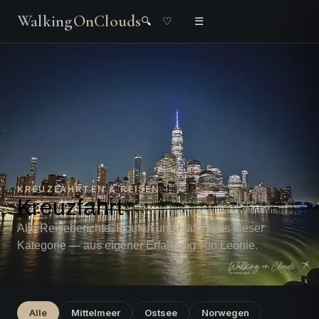
Walking
OnClouds
🔍
♡
☰
KREUZFAHRTEN & REISEN
Kreuzfahrt
Alle Reiseberichte, Routen und Häfen aus dieser
Kategorie — aus eigener Erfahrung von Leonie.
Alle
Mittelmeer
Ostsee
Norwegen